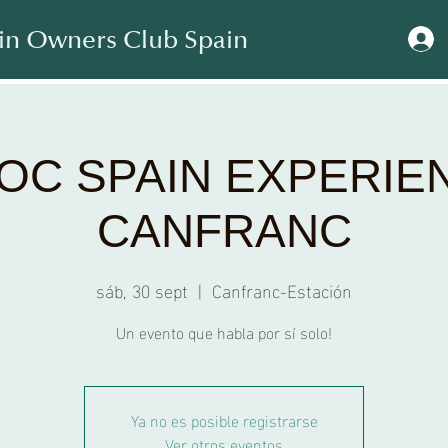
in Owners Club Spain
OC SPAIN EXPERIE
CANFRANC
sáb, 30 sept
  |  
Canfranc-Estación
Un evento que habla por sí solo!
Ya no es posible registrarse
Ver otros eventos