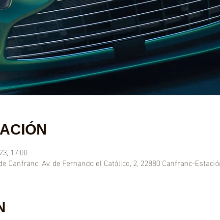
CACIÓN
23, 17:00
de Canfranc, Av. de Fernando el Católico, 2, 22880 Canfranc-Estaci
N