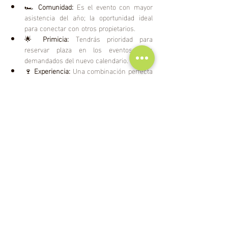
🏎️ 
Comunidad:
 Es el evento con mayor 
asistencia del año; la oportunidad ideal 
para conectar con otros propietarios.
🌟 
Primicia:
 Tendrás prioridad para 
reservar plaza en los eventos más 
demandados del nuevo calendario.
🍷 
Experiencia:
 Una combinación perfecta 
de conducción, hoteles de lujo y 
gastronomía.
COMPARTIR ESTE EVENTO