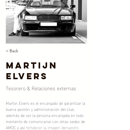
< Back
Martijn
Elvers
Tesorero & Relaciones externas
Martijn Elvers es el encargado de garantizar la 
buena gestión y administración del club, 
además de ser la persona encargada en todo 
momento de comunicarse con otras sedes de 
AMOC y así
 fortalecer la imagen denuestro 